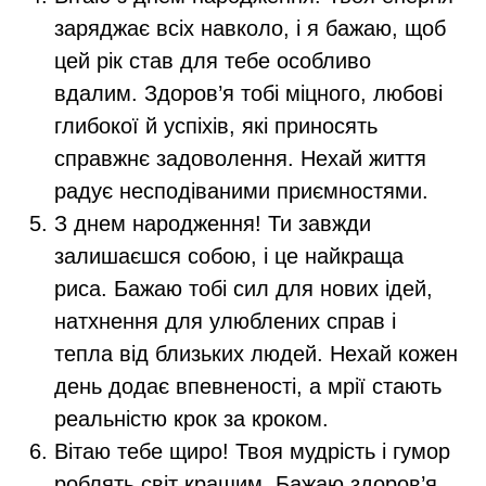
заряджає всіх навколо, і я бажаю, щоб
цей рік став для тебе особливо
вдалим. Здоров’я тобі міцного, любові
глибокої й успіхів, які приносять
справжнє задоволення. Нехай життя
радує несподіваними приємностями.
З днем народження! Ти завжди
залишаєшся собою, і це найкраща
риса. Бажаю тобі сил для нових ідей,
натхнення для улюблених справ і
тепла від близьких людей. Нехай кожен
день додає впевненості, а мрії стають
реальністю крок за кроком.
Вітаю тебе щиро! Твоя мудрість і гумор
роблять світ кращим. Бажаю здоров’я