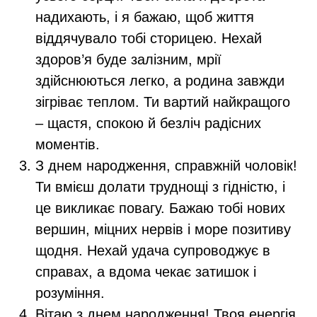
надихають, і я бажаю, щоб життя
віддячувало тобі сторицею. Нехай
здоров’я буде залізним, мрії
здійснюються легко, а родина завжди
зігріває теплом. Ти вартий найкращого
– щастя, спокою й безліч радісних
моментів.
З днем народження, справжній чоловік!
Ти вмієш долати труднощі з гідністю, і
це викликає повагу. Бажаю тобі нових
вершин, міцних нервів і море позитиву
щодня. Нехай удача супроводжує в
справах, а вдома чекає затишок і
розуміння.
Вітаю з днем народження! Твоя енергія