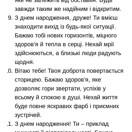
яке не залежить від обставин. Будь
завжди таким же надійним і відкритим.
З днем народження, друже! Ти вмієш
знаходити вихід із будь-якої ситуації.
Бажаю тобі нових горизонтів, міцного
здоров’я й тепла в серці. Нехай мрії
здійснюються, а близькі люди радують
щодня.
Вітаю тебе! Твоя доброта повертається
сторицею. Бажаю здоров’я, яке
дозволяє гори звертати, успіхів у
всьому й спокою в душі. Нехай життя
буде повне яскравих фарб і приємних
зустрічей.
З днем народження! Ти – приклад