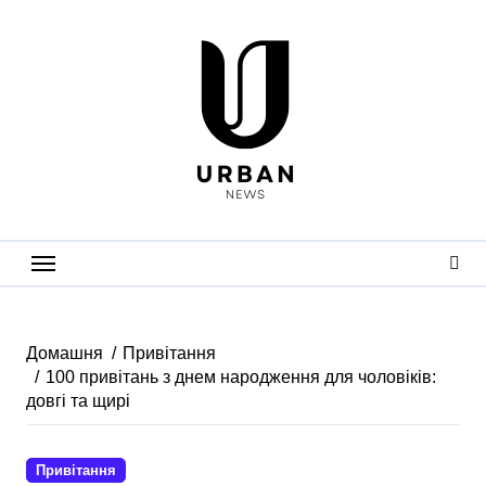
Перейти
до
вмісту
Домашня
Привітання
100 привітань з днем народження для чоловіків:
довгі та щирі
Привітання