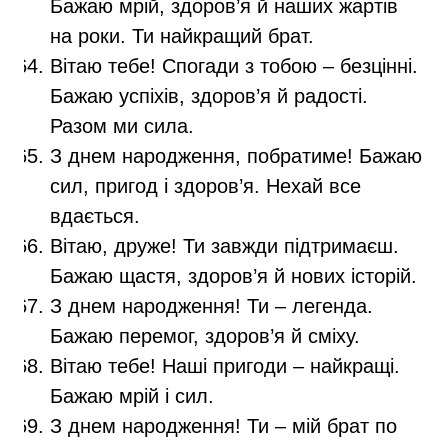
Бажаю мрій, здоров’я й наших жартів
на роки. Ти найкращий брат.
Вітаю тебе! Спогади з тобою – безцінні.
Бажаю успіхів, здоров’я й радості.
Разом ми сила.
З днем народження, побратиме! Бажаю
сил, пригод і здоров’я. Нехай все
вдається.
Вітаю, друже! Ти завжди підтримаєш.
Бажаю щастя, здоров’я й нових історій.
З днем народження! Ти – легенда.
Бажаю перемог, здоров’я й сміху.
Вітаю тебе! Наші пригоди – найкращі.
Бажаю мрій і сил.
З днем народження! Ти – мій брат по