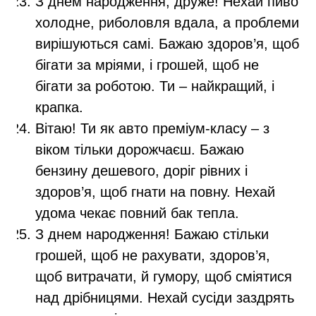
З днем народження, друже! Нехай пиво
холодне, риболовля вдала, а проблеми
вирішуються самі. Бажаю здоров’я, щоб
бігати за мріями, і грошей, щоб не
бігати за роботою. Ти – найкращий, і
крапка.
Вітаю! Ти як авто преміум-класу – з
віком тільки дорожчаєш. Бажаю
бензину дешевого, доріг рівних і
здоров’я, щоб гнати на повну. Нехай
удома чекає повний бак тепла.
З днем народження! Бажаю стільки
грошей, щоб не рахувати, здоров’я,
щоб витрачати, й гумору, щоб сміятися
над дрібницями. Нехай сусіди заздрять