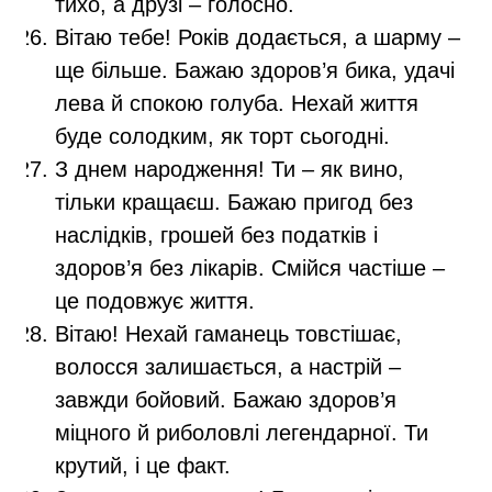
тихо, а друзі – голосно.
Вітаю тебе! Років додається, а шарму –
ще більше. Бажаю здоров’я бика, удачі
лева й спокою голуба. Нехай життя
буде солодким, як торт сьогодні.
З днем народження! Ти – як вино,
тільки кращаєш. Бажаю пригод без
наслідків, грошей без податків і
здоров’я без лікарів. Смійся частіше –
це подовжує життя.
Вітаю! Нехай гаманець товстішає,
волосся залишається, а настрій –
завжди бойовий. Бажаю здоров’я
міцного й риболовлі легендарної. Ти
крутий, і це факт.