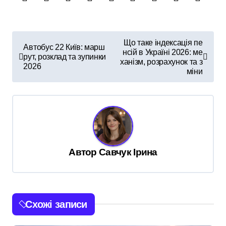
Н
Що таке індексація пе
Автобус 22 Київ: марш
нсій в Україні 2026: ме
а
рут, розклад та зупинки
ханізм, розрахунок та з
2026
в
міни
і
г
а
ц
Автор
Савчук Ірина
і
я
з
а
Схожі записи
п