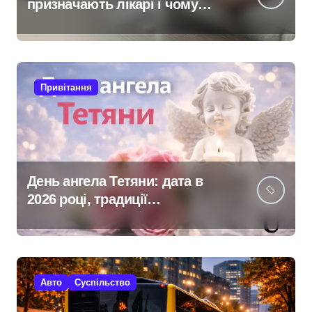
призначають лікарі і чому
самолікування може
зашкодити
Привітання
День ангела Тетяни: дата в
2026 році, традиції
святкування та щирі
привітання
Авто
Суспільство