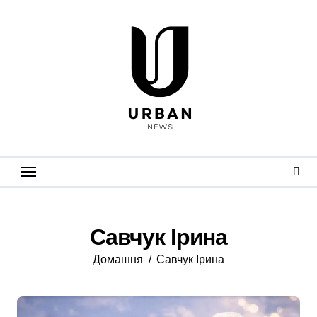
Перейти
до
вмісту
Савчук Ірина
Домашня
Савчук Ірина