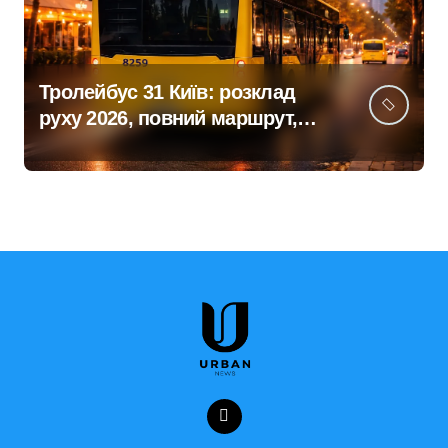
Тролейбус 31 Київ: розклад
руху 2026, повний маршрут,
зупинки та поради як доїхати
зручно