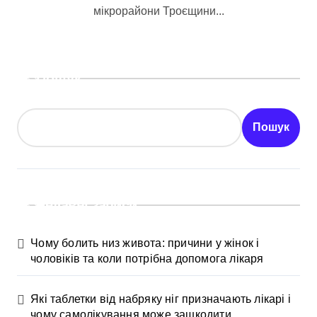
мікрорайони Троєщини...
Пошук
Пошук
Недавні записи
Чому болить низ живота: причини у жінок і
чоловіків та коли потрібна допомога лікаря
Які таблетки від набряку ніг призначають лікарі і
чому самолікування може зашкодити