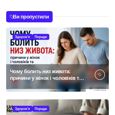
Ви пропустили
Здоров'я
Поради
Чому болить низ живота:
причини у жінок і чоловіків та
коли потрібна допомога
лікаря
Здоров'я
Поради