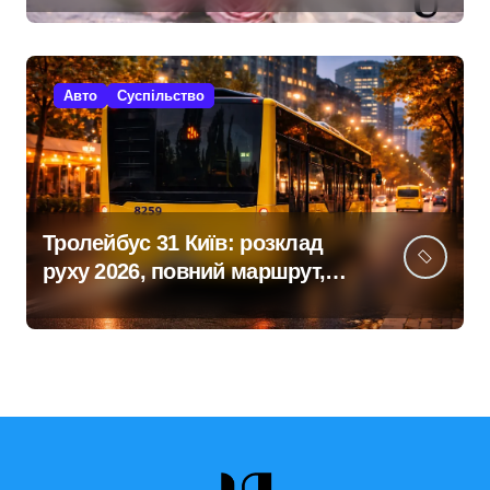
привітання
Авто
Суспільство
Тролейбус 31 Київ: розклад
руху 2026, повний маршрут,
зупинки та поради як доїхати
зручно