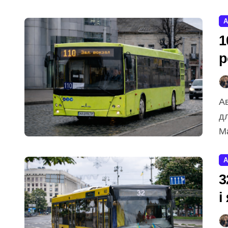
А
1
р
2
Автобус 103 у Києві — зручний щоденний транспорт
д
Ма
А
3
і