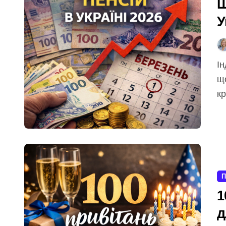
Щ
У
т
Індексація пенсій — це щорічне підвищення виплат,
що
кр
П
1
д