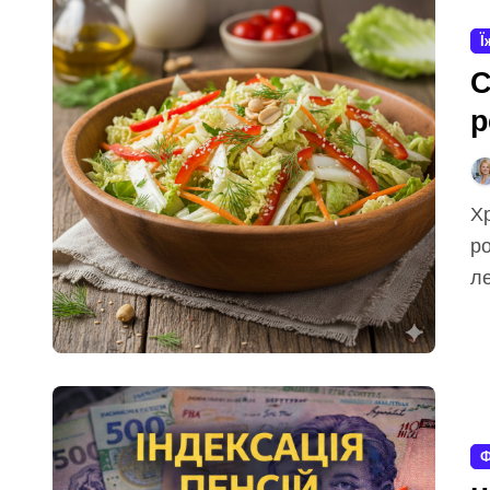
Ї
С
р
Хрустить під ножем пекінська капуста,
р
ле
Ф