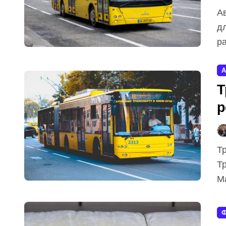
Автобус 32 у Києві — надійний щоденний транспорт
дл
ра
А
Т
р
Тролейбус №31 з’єднує вулицю Милославська на
Тр
Ма
Ф