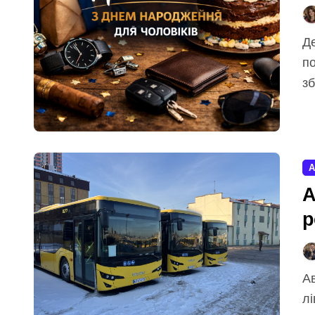
День народження чоловіка – це завжди особлива
по
зб
А
А
р
Автобус №22 з’єднує вулицю Тростянецьку на
лі