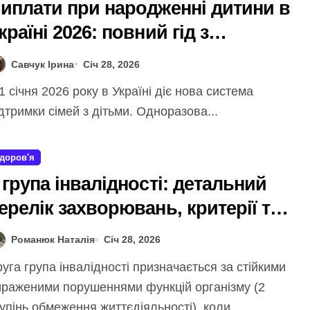
иплати при народженні дитини в
країні 2026: повний гід з
озмірами та оформленням
Савчук Ірина
Січ 28, 2026
дтримки сімей з дітьми. Одноразова...
доров'я
 група інвалідності: детальний
ерелік захворювань, критерії та
ільги в Україні 2026
Романюк Наталія
Січ 28, 2026
ираженими порушеннями функцій організму (2
упінь обмеження життєдіяльності), коли...