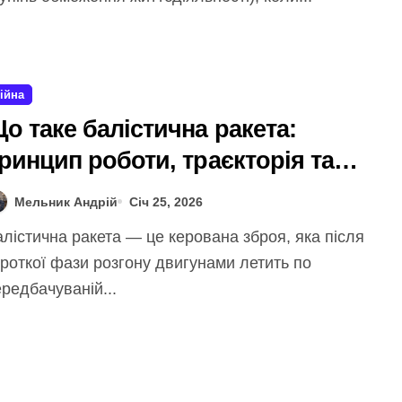
ійна
о таке балістична ракета:
ринцип роботи, траєкторія та
ипи
Мельник Андрій
Січ 25, 2026
роткої фази розгону двигунами летить по
редбачуваній...