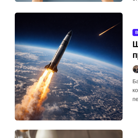
В
Щ
п
т
Балістична ракета — це керована зброя, яка після
ко
пе