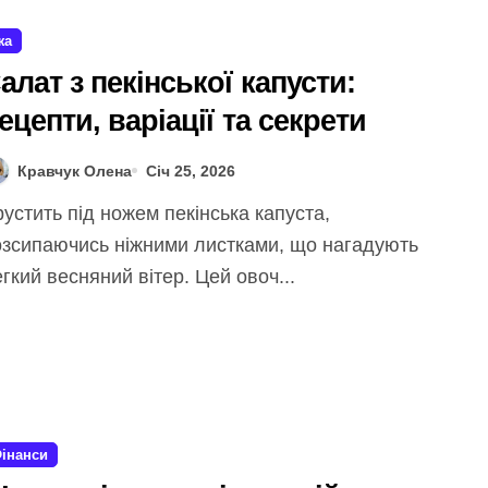
жа
алат з пекінської капусти:
ецепти, варіації та секрети
Кравчук Олена
Січ 25, 2026
озсипаючись ніжними листками, що нагадують
гкий весняний вітер. Цей овоч...
інанси