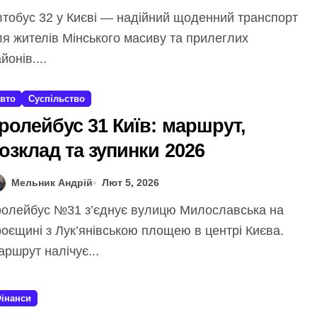
я жителів Мінського масиву та прилеглих
йонів....
вто
Суспільство
ролейбус 31 Київ: маршрут,
озклад та зупинки 2026
Мельник Андрій
Лют 5, 2026
оєщині з Лук’янівською площею в центрі Києва.
ршрут налічує...
інанси