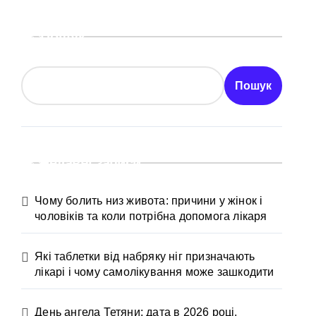
Пошук
Пошук
Недавні записи
Чому болить низ живота: причини у жінок і
чоловіків та коли потрібна допомога лікаря
Які таблетки від набряку ніг призначають
лікарі і чому самолікування може зашкодити
День ангела Тетяни: дата в 2026 році,